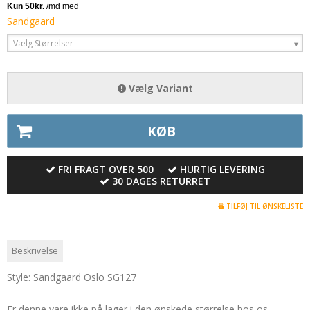
Sandgaard
Vælg Størrelser
Vælg Variant
KØB
FRI FRAGT OVER 500
HURTIG LEVERING
30 DAGES RETURRET
TILFØJ TIL ØNSKELISTE
Beskrivelse
Style: Sandgaard Oslo SG127
Er denne vare ikke på lager i den ønskede størrelse hos os,