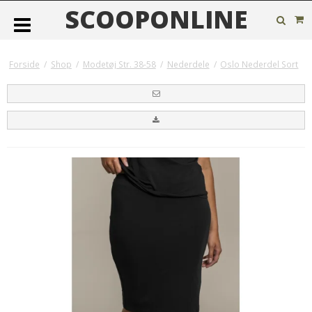
SCOOPONLINE
Forside
/
Shop
/
Modetøj Str. 38-58
/
Nederdele
/
Oslo Nederdel Sort