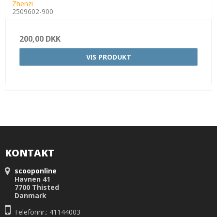
Zhenzi
2509602-900
200,00 DKK
VIS PRODUKT
KONTAKT
scooponline
Havnen 41
7700 Thisted
Danmark
Telefonnr.: 41144003