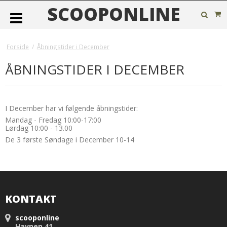
SCOOPONLINE
Forside
/
Åbningstider i December
ÅBNINGSTIDER I DECEMBER
I December har vi følgende åbningstider:
Mandag - Fredag 10:00-17:00
Lørdag 10:00 - 13.00
De 3 første Søndage i December 10-14
KONTAKT
scooponline
Havnen 41