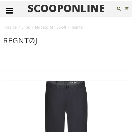
SCOOPONLINE
Forside
/
Shop
/
Modetøj Str. 38-58
/
Regntøj
REGNTØJ