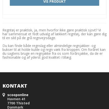
VIS PRODUKT
Regntøj er praktisk, ja, men hvorfor ikke gøre praktisk sjovt? Vi
har sammensat et fedt udvalg af lækkert regntøj, der kan gøre dig
til en sild på de grå regnvejrsdage.
Du kan finde både regnslag eller almindelige regnjakker- og
bukser til at holde kulde og regn væk fra kroppen. Om foråret kan
du sagtens bruge en regnjakke fra os som forårsjakke, da de er
fashionable og af yderst god kvalitet i tillæg.
KONTAKT
scooponline
Havnen 41
7700 Thisted
Danmark