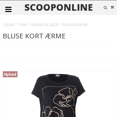
SCOOPONLINE
Forside
/
Shop
/
Modetøj Str. 38-58
/
Bluse kort ærme
BLUSE KORT ÆRME
Nyhed